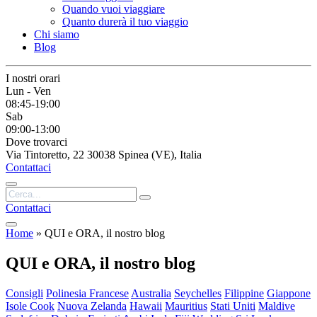
Quando vuoi viaggiare
Quanto durerà il tuo viaggio
Chi siamo
Blog
I nostri orari
Lun - Ven
08:45-19:00
Sab
09:00-13:00
Dove trovarci
Via Tintoretto, 22 30038 Spinea (VE), Italia
Contattaci
Contattaci
Home
»
QUI e ORA, il nostro blog
QUI e ORA, il nostro blog
Consigli
Polinesia Francese
Australia
Seychelles
Filippine
Giappone
Isole Cook
Nuova Zelanda
Hawaii
Mauritius
Stati Uniti
Maldive