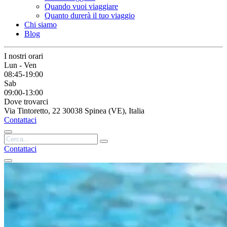
Quando vuoi viaggiare
Quanto durerà il tuo viaggio
Chi siamo
Blog
I nostri orari
Lun - Ven
08:45-19:00
Sab
09:00-13:00
Dove trovarci
Via Tintoretto, 22 30038 Spinea (VE), Italia
Contattaci
Contattaci