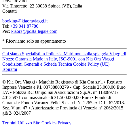
Dove trovarci
Via Tintoretto, 22 30038 Spinea (VE), Italia
Contatti
booking@kiaoraviaggi.it
Tel:
+39 041 87786
Pec:
kiaora@posta-legale.com
* Riceviamo solo su appuntamento
Chi siamo
Specialisti in Polinesia
Matrimoni sulla spiaggia
Viaggi di
Nozze
Garanzia Made in Italy, ISO-9001 con Kia Ora Viaggi
Condizioni Generali e Scheda Tecnica
Cookie Policy (UE)
Ispirami
© Kia Ora Viaggi • Marchio Registrato di Kia Ora s.r.l. • Registro
Imprese Venezia e P.I. 03738800279 • Cap. Sociale 25.000,00 Euro
I.V. • Polizza RC UnipolSai Assicurazioni S.p.A. n° 113089717-
40125971 con massimale di 31.500.000,00 Euro • Fondo di
Garanzia: Fondo Vacanze Felici S.c.a.r.l. N. 2265 ex D.L. 62/2018-
Sez. V art. 47 • Autorizzazione Provincia di Venezia n° 2062/2015
già 24024/2007
Termini Utilizzo Sito
Cookies
Privacy