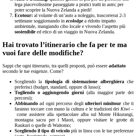
lega piacevolissime passeggiate a pratici tratti in auto; per
poter scoprire la Nuova Zelanda a piedi!
Ecotour:
al volante di un’auto a noleggio, trascorrerai 2-3
settimane soggiornando in
ecolodge
a ridotto impatto
ambientale, mangiando cibo locale e vivendo l’aspetto più
sostenibile
ed etico di un viaggio in Nuova Zelanda.
Hai trovato l’itinerario che fa per te ma
vuoi fare delle modifiche?
Sappi che ogni itinerario, tra quelli proposti, può essere
adattato
secondo le tue esigenze. Come?
Scegliendo la
tipologia di sistemazione alberghiera
che
preferisci (budget, standard, oppure di lusso);
Togliendo o aggiungendo giorni
(alla maggior parte dei
percorsi);
Abbinando
ad ogni percorso degli
ulteriori minitour
che ti
faranno toccare con mano la cultura e le tradizioni dei
Kiwi –
come assistere alla spettacolare alba sul Monte Hikurangi,
montagna sacra per i Maori, oppure visitare le grotte di
Raukuri o quelle di Waitomo;
Scegliendo il tipo di veicolo
più in linea con le tue preferenze