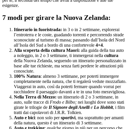
per te, a seconda del tempo che avrai a disposizione e alle tue
esigenze.
7 modi per girare la Nuova Zelanda:
Itinerario in fuoristrada:
in 3 o in 2 settimane, esplorerai
l’entroterra e le coste, guadando torrenti e percorrendo strade
sconosciute al turismo di massa; passando dall’Isola del Nord
all’Isola del Sud a bordo di una confortevole
4×4
.
Alla scoperta della cultura Maori:
alla guida della tua auto
a noleggio, in 2 o 3 settimane, ti immergerai nella
cultura
della Nuova Zelanda, seguendo un itinerario personalizzato in
base alle tue richieste, ma senza farti perdere le attrazioni più
conosciute.
100% Natura
: almeno 3 settimane, per poterti immergere
completamente nella natura, che ti regalerà vedute mozzafiato.
Viaggerai in auto, così da poterti fermare quando vorrai per
racchiudere il paesaggio davanti a te in una foto meravigliosa.
Nella Terra di Mezzo:
un itinerario di 2 o 3 settimane, in
auto, sulle tracce di
Frodo e Bilbo;
nei luoghi dove sono stati
girate le trilogie de
Il Signore degli Anelli
e
Lo Hobbit
, i film
tratti dai capolavori di J.R.R. Tolkien.
Auto e bici
: non solo per
sportivi
, ma soprattutto per amanti
della natura, questo è un itinerario di 3 settimane.
Auto e trekking
: qualche giorno in più per un percorso che