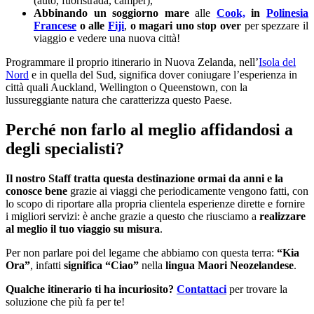
(auto, fuoristrada, camper),
Abbinando un soggiorno mare
alle
Cook,
in
Polinesia
Francese
o alle
Fiji
,
o magari uno stop over
per spezzare il
viaggio e vedere una nuova città!
Programmare il proprio itinerario in Nuova Zelanda, nell’
Isola del
Nord
e in quella del Sud, significa dover coniugare l’esperienza in
città quali Auckland, Wellington o Queenstown, con la
lussureggiante natura che caratterizza questo Paese.
Perché non farlo al meglio affidandosi a
degli specialisti?
Il nostro Staff
tratta questa destinazione ormai da anni e la
conosce bene
grazie ai viaggi che periodicamente vengono fatti, con
lo scopo di riportare alla propria clientela esperienze dirette e fornire
i migliori servizi: è anche grazie a questo che riusciamo a
realizzare
al meglio il tuo viaggio su misura
.
Per non parlare poi del legame che abbiamo con questa terra:
“Kia
Ora”
, infatti
significa “Ciao”
nella
lingua Maori Neozelandese
.
Qualche itinerario ti ha incuriosito?
Contattaci
per trovare la
soluzione che più fa per te!