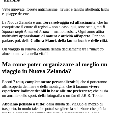
16.03.2026
Vette innevate, foreste antichissime, geyser e fanghi ribollenti; laghi
e spiagge deserte.
La Nuova Zelanda è una
Terra selvaggia ed affascinante
, che ha
conquistato il cuore di registi – non a caso, qui, sono stati girati
Il
Signore degli Anelli
ed
Avatar
– ma non solo… Ogni anno attira
moltissimi
appassionati di natura e attività all’aperto
. Per non
parlare, poi, della
Cultura Maori, della fauna locale e delle città
.
Un viaggio in Nuova Zelanda rientra decisamente tra i “
must do
almeno una volta nella vita”!
Ma come poter organizzare al meglio un
viaggio in Nuova Zelanda?
Eccoti 7
tour, completamente personalizzabili
, che ti porteranno
alla scoperta del mare e della montagna; che ti faranno
vivere
esperienze indimenticabili in base alle tue preferenze
; che tu sia
un amante dello sport, della fotografia o un fan di J.R.R. Tolkien.
Abbiamo pensato a tutto:
dalla durata del viaggio al mezzo di
trasporto, in modo tale che potrai scegliere la soluzione che più fa