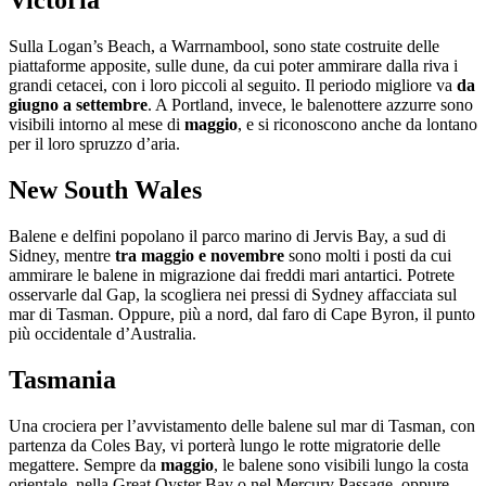
Victoria
Sulla Logan’s Beach, a Warrnambool, sono state costruite delle
piattaforme apposite, sulle dune, da cui poter ammirare dalla riva i
grandi cetacei, con i loro piccoli al seguito. Il periodo migliore va
da
giugno a settembre
. A Portland, invece, le balenottere azzurre sono
visibili intorno al mese di
maggio
, e si riconoscono anche da lontano
per il loro spruzzo d’aria.
New South Wales
Balene e delfini popolano il parco marino di Jervis Bay, a sud di
Sidney, mentre
tra maggio e novembre
sono molti i posti da cui
ammirare le balene in migrazione dai freddi mari antartici. Potrete
osservarle dal Gap, la scogliera nei pressi di Sydney affacciata sul
mar di Tasman. Oppure, più a nord, dal faro di Cape Byron, il punto
più occidentale d’Australia.
Tasmania
Una crociera per l’avvistamento delle balene sul mar di Tasman, con
partenza da Coles Bay, vi porterà lungo le rotte migratorie delle
megattere. Sempre da
maggio
, le balene sono visibili lungo la costa
orientale, nella Great Oyster Bay o nel Mercury Passage, oppure,