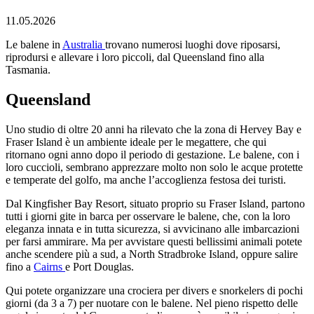
11.05.2026
Le balene in
Australia
trovano numerosi luoghi dove riposarsi,
riprodursi e allevare i loro piccoli, dal Queensland fino alla
Tasmania.
Queensland
Uno studio di oltre 20 anni ha rilevato che la zona di Hervey Bay e
Fraser Island è un ambiente ideale per le megattere, che qui
ritornano ogni anno dopo il periodo di gestazione. Le balene, con i
loro cuccioli, sembrano apprezzare molto non solo le acque protette
e temperate del golfo, ma anche l’accoglienza festosa dei turisti.
Dal Kingfisher Bay Resort, situato proprio su Fraser Island, partono
tutti i giorni gite in barca per osservare le balene, che, con la loro
eleganza innata e in tutta sicurezza, si avvicinano alle imbarcazioni
per farsi ammirare. Ma per avvistare questi bellissimi animali potete
anche scendere più a sud, a North Stradbroke Island, oppure salire
fino a
Cairns
e Port Douglas.
Qui potete organizzare una crociera per divers e snorkelers di pochi
giorni (da 3 a 7) per nuotare con le balene. Nel pieno rispetto delle