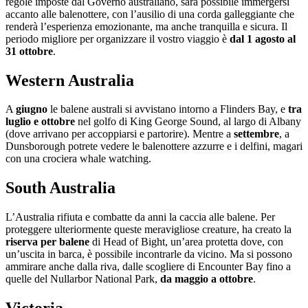
regole imposte dal Governo australiano, sarà possibile immergersi
accanto alle balenottere, con l’ausilio di una corda galleggiante che
renderà l’esperienza emozionante, ma anche tranquilla e sicura. Il
periodo migliore per organizzare il vostro viaggio è
dal 1 agosto al
31 ottobre
.
Western Australia
A
giugno
le balene australi si avvistano intorno a Flinders Bay, e
tra
luglio e ottobre
nel golfo di King George Sound, al largo di Albany
(dove arrivano per accoppiarsi e partorire). Mentre a
settembre
, a
Dunsborough potrete vedere le balenottere azzurre e i delfini, magari
con una crociera whale watching.
South Australia
L’Australia rifiuta e combatte da anni la caccia alle balene. Per
proteggere ulteriormente queste meravigliose creature, ha creato la
riserva per balene
di Head of Bight, un’area protetta dove, con
un’uscita in barca, è possibile incontrarle da vicino. Ma si possono
ammirare anche dalla riva, dalle scogliere di Encounter Bay fino a
quelle del Nullarbor National Park,
da maggio a ottobre
.