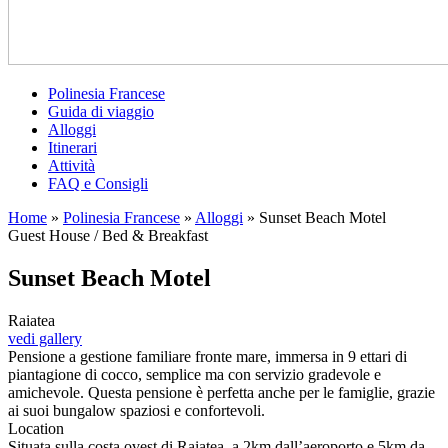
Polinesia Francese
Guida di viaggio
Alloggi
Itinerari
Attività
FAQ e Consigli
Home
»
Polinesia Francese
»
Alloggi
»
Sunset Beach Motel
Guest House / Bed & Breakfast
Sunset Beach Motel
Raiatea
vedi gallery
Pensione a gestione familiare fronte mare, immersa in 9 ettari di
piantagione di cocco, semplice ma con servizio gradevole e
amichevole. Questa pensione è perfetta anche per le famiglie, grazie
ai suoi bungalow spaziosi e confortevoli.
Location
Situata sulla costa ovest di Raiatea, a 2km dall’aeroporto e 5km da