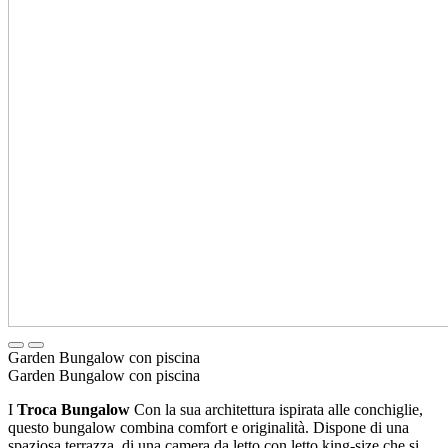
Garden Bungalow con piscina
Garden Bungalow con piscina
I
Troca
Bungalow
Con la sua architettura ispirata alle conchiglie,
questo bungalow combina comfort e originalità. Dispone di una
spaziosa terrazza, di una camera da letto con letto king-size che si