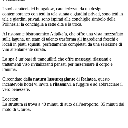
I suoi caratteristici bungalow, caratterizzati da un design
contemporaneo con tetti in tela stirata e giardini privati, sono tetti in
tela e giardini privati, sono ispirati alle conchiglie simbolo della
Polinesia: la conchiglia a sette dita e la troca.
Al ristorante bistronomico Atipika’a, che offre una vista mozzafiato
sulla laguna, un team di talento trasforma gli ingredienti freschi e
locali in piatti squisiti, perfettamente completati da una selezione di
vini attentamente curata.
La spa è un’oasi di tranquillità che offre massaggi rilassanti e
trattamenti viso rivitalizzanti pensati per rasserenare il corpo e
l’anima.
Circondato dalla
natura lussureggiante
di
Raiatea
, questo
incantevole hotel vi invita a
rilassarvi
, a fuggire e ad abbracciare il
vero benessere.
Location
La struttura si trova a 40 minuti di auto dall’aeroporto, 35 minuti dal
molo di Uturoa.