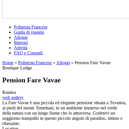
Polinesia Francese
Guida di viaggio
Alloggi
Itinerari
Attività
FAQ e Consigli
Home
»
Polinesia Francese
»
Alloggi
»
Pension Fare Vavae
Boutique Lodge
Pension Fare Vavae
Raiatea
vedi gallery
La Fare Vavae è una piccola ed elegante pensione situata a Tevaitoa,
ai piedi del monte Temehani, in un ambiente immerso nel verde
della natura con un lungo fiume che lo attraversa. Godetevi un
soggiorno tranquillo in questo piccolo angolo di paradiso, intimo e
rilassante.
Location