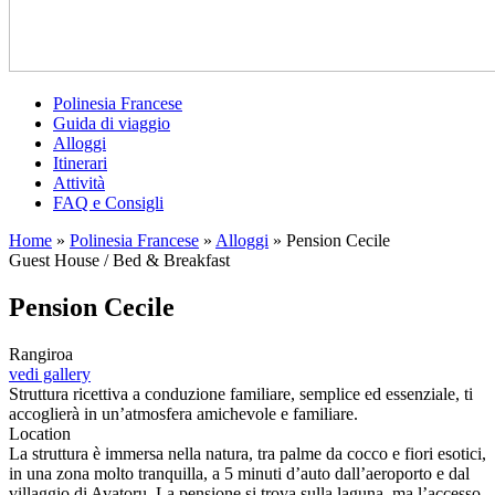
Polinesia Francese
Guida di viaggio
Alloggi
Itinerari
Attività
FAQ e Consigli
Home
»
Polinesia Francese
»
Alloggi
»
Pension Cecile
Guest House / Bed & Breakfast
Pension Cecile
Rangiroa
vedi gallery
Struttura ricettiva a conduzione familiare, semplice ed essenziale, ti
accoglierà in un’atmosfera amichevole e familiare.
Location
La struttura è immersa nella natura, tra palme da cocco e fiori esotici,
in una zona molto tranquilla, a 5 minuti d’auto dall’aeroporto e dal
villaggio di Avatoru. La pensione si trova sulla laguna, ma l’accesso