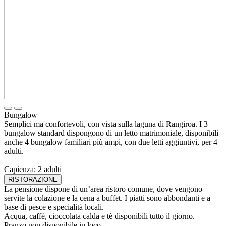
Bungalow
Semplici ma confortevoli, con vista sulla laguna di Rangiroa. I 3
bungalow standard dispongono di un letto matrimoniale, disponibili
anche 4 bungalow familiari più ampi, con due letti aggiuntivi, per 4
adulti.
Capienza: 2 adulti
RISTORAZIONE
La pensione dispone di un’area ristoro comune, dove vengono
servite la colazione e la cena a buffet. I piatti sono abbondanti e a
base di pesce e specialità locali.
Acqua, caffè, cioccolata calda e tè disponibili tutto il giorno.
Pranzo non disponibile in loco.