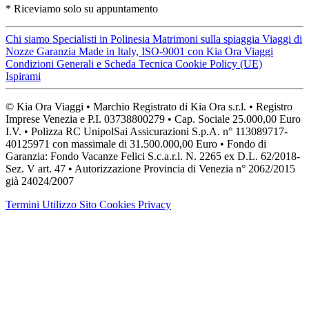
* Riceviamo solo su appuntamento
Chi siamo
Specialisti in Polinesia
Matrimoni sulla spiaggia
Viaggi di
Nozze
Garanzia Made in Italy, ISO-9001 con Kia Ora Viaggi
Condizioni Generali e Scheda Tecnica
Cookie Policy (UE)
Ispirami
© Kia Ora Viaggi • Marchio Registrato di Kia Ora s.r.l. • Registro
Imprese Venezia e P.I. 03738800279 • Cap. Sociale 25.000,00 Euro
I.V. • Polizza RC UnipolSai Assicurazioni S.p.A. n° 113089717-
40125971 con massimale di 31.500.000,00 Euro • Fondo di
Garanzia: Fondo Vacanze Felici S.c.a.r.l. N. 2265 ex D.L. 62/2018-
Sez. V art. 47 • Autorizzazione Provincia di Venezia n° 2062/2015
già 24024/2007
Termini Utilizzo Sito
Cookies
Privacy