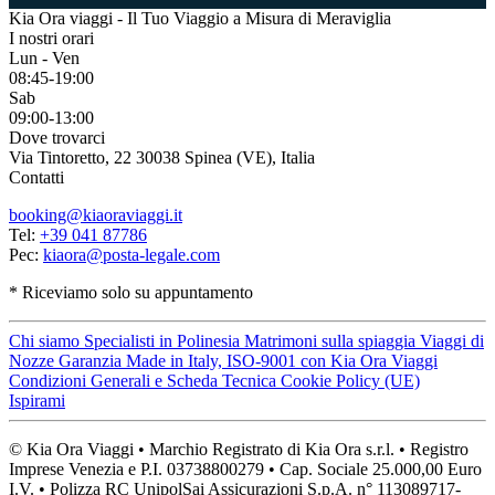
Kia Ora viaggi - Il Tuo Viaggio a Misura di Meraviglia
I nostri orari
Lun - Ven
08:45-19:00
Sab
09:00-13:00
Dove trovarci
Via Tintoretto, 22 30038 Spinea (VE), Italia
Contatti
booking@kiaoraviaggi.it
Tel:
+39 041 87786
Pec:
kiaora@posta-legale.com
* Riceviamo solo su appuntamento
Chi siamo
Specialisti in Polinesia
Matrimoni sulla spiaggia
Viaggi di
Nozze
Garanzia Made in Italy, ISO-9001 con Kia Ora Viaggi
Condizioni Generali e Scheda Tecnica
Cookie Policy (UE)
Ispirami
© Kia Ora Viaggi • Marchio Registrato di Kia Ora s.r.l. • Registro
Imprese Venezia e P.I. 03738800279 • Cap. Sociale 25.000,00 Euro
I.V. • Polizza RC UnipolSai Assicurazioni S.p.A. n° 113089717-