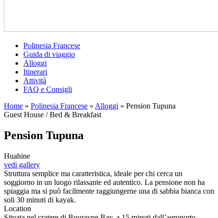
Polinesia Francese
Guida di viaggio
Alloggi
Itinerari
Attività
FAQ e Consigli
Home
»
Polinesia Francese
»
Alloggi
»
Pension Tupuna
Guest House / Bed & Breakfast
Pension Tupuna
Huahine
vedi gallery
Struttura semplice ma caratteristica, ideale per chi cerca un
soggiorno in un luogo rilassante ed autentico. La pensione non ha
spiaggia ma si può facilmente raggiungerne una di sabbia bianca con
soli 30 minuti di kayak.
Location
Situata nel cratere di Bourayne Bay, a 15 minuti dall’aeroporto.