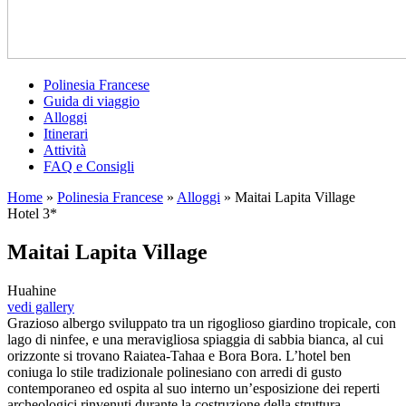
Polinesia Francese
Guida di viaggio
Alloggi
Itinerari
Attività
FAQ e Consigli
Home
»
Polinesia Francese
»
Alloggi
»
Maitai Lapita Village
Hotel 3*
Maitai Lapita Village
Huahine
vedi gallery
Grazioso albergo sviluppato tra un rigoglioso giardino tropicale, con
lago di ninfee, e una meravigliosa spiaggia di sabbia bianca, al cui
orizzonte si trovano Raiatea-Tahaa e Bora Bora. L’hotel ben
coniuga lo stile tradizionale polinesiano con arredi di gusto
contemporaneo ed ospita al suo interno un’esposizione dei reperti
archeologici rinvenuti durante la costruzione della struttura.