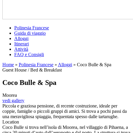
Polinesia Francese
Guida di viaggio
Alloggi
Itinerari
Attività
FAQ e Consigli
Home
»
Polinesia Francese
»
Alloggi
»
Coco Bulle & Spa
Guest House / Bed & Breakfast
Coco Bulle & Spa
Moorea
vedi gallery
Piccola e graziosa pensione, di recente costruzione, ideale per
coppie, famiglie o piccoli gruppi di amici. Si trova a pochi passi da
una meravigliosa spiaggia, frequentata spesso dalle tartarughe.
Location
Coco Bulle si trova nell’isola di Moorea, nel villaggio di Pihaena, a
circa 20 minuti d’auto dall’aeroporto e dal porto. La struttura si trova