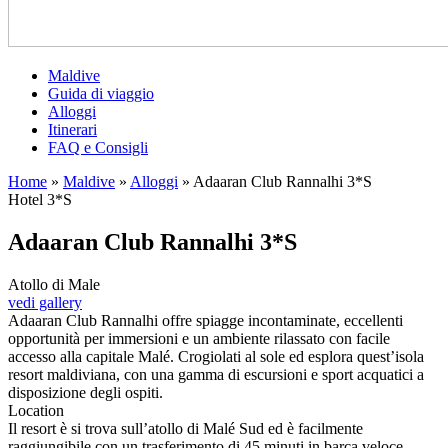
Maldive
Guida di viaggio
Alloggi
Itinerari
FAQ e Consigli
Home
»
Maldive
»
Alloggi
»
Adaaran Club Rannalhi 3*S
Hotel 3*S
Adaaran Club Rannalhi 3*S
Atollo di Male
vedi gallery
Adaaran Club Rannalhi offre spiagge incontaminate, eccellenti
opportunità per immersioni e un ambiente rilassato con facile
accesso alla capitale Malé. Crogiolati al sole ed esplora quest’isola
resort maldiviana, con una gamma di escursioni e sport acquatici a
disposizione degli ospiti.
Location
Il resort è si trova sull’atollo di Malé Sud ed è facilmente
raggiungibile con un trasferimento di 45 minuti in barca veloce