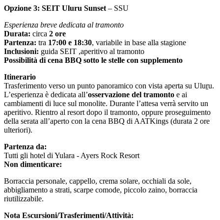
Opzione 3: SEIT Uluru Sunset
– SSU
Esperienza breve dedicata al tramonto
Durata:
circa
2 ore
Partenza:
tra
17:00 e 18:30
, variabile in base alla stagione
Inclusioni:
guida SEIT ,aperitivo al tramonto
Possibilità di cena BBQ sotto le stelle con supplemento
Itinerario
Trasferimento verso un punto panoramico con vista aperta su Uluṟu.
L’esperienza è dedicata all’
osservazione del tramonto
e ai
cambiamenti di luce sul monolite. Durante l’attesa verrà servito un
aperitivo. Rientro al resort dopo il tramonto, oppure proseguimento
della serata all’aperto con la cena BBQ di AATKings (durata 2 ore
ulteriori).
Partenza da:
Tutti gli hotel di Yulara - Ayers Rock Resort
Non dimenticare:
Borraccia personale, cappello, crema solare, occhiali da sole,
abbigliamento a strati, scarpe comode, piccolo zaino, borraccia
riutilizzabile.
Nota Escursioni/Trasferimenti/Attività: