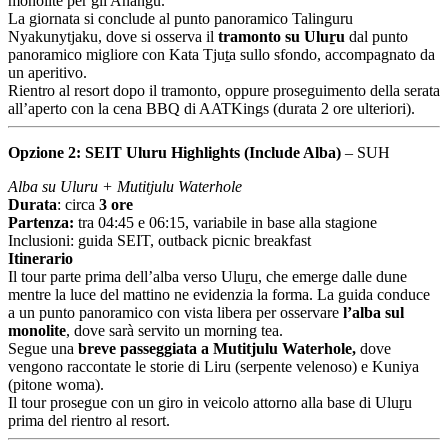
monolite per gli Anangu.
La giornata si conclude al punto panoramico Talinguru
Nyakunytjaku, dove si osserva il
tramonto su Uluṟu
dal punto
panoramico migliore con Kata Tjuṯa sullo sfondo, accompagnato da
un aperitivo.
Rientro al resort dopo il tramonto, oppure proseguimento della serata
all’aperto con la cena BBQ di AATKings (durata 2 ore ulteriori).
Opzione 2: SEIT Uluru Highlights (Include Alba)
– SUH
Alba su Uluru + Mutitjulu Waterhole
Durata
: circa
3 ore
Partenza:
tra 04:45 e 06:15, variabile in base alla stagione
Inclusioni: guida SEIT, outback picnic breakfast
Itinerario
Il tour parte prima dell’alba verso Uluṟu, che emerge dalle dune
mentre la luce del mattino ne evidenzia la forma. La guida conduce
a un punto panoramico con vista libera per osservare
l’alba sul
monolite
, dove sarà servito un morning tea.
Segue una
breve passeggiata a Mutitjulu Waterhole,
dove
vengono raccontate le storie di Liru (serpente velenoso) e Kuniya
(pitone woma).
Il tour prosegue con un giro in veicolo attorno alla base di Uluṟu
prima del rientro al resort.