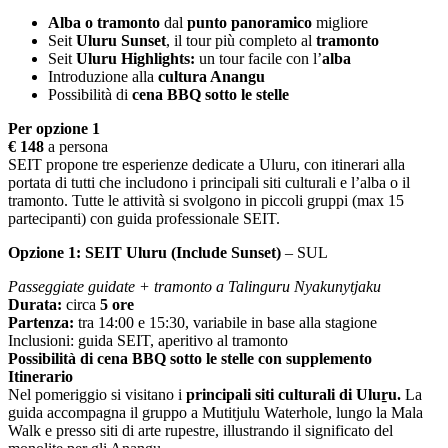
Alba o tramonto
dal
punto panoramico
migliore
Seit
Uluru Sunset
, il tour più completo al
tramonto
Seit
Uluru Highlights:
un tour facile con l’
alba
Introduzione alla
cultura Anangu
Possibilità di
cena BBQ sotto le stelle
Per opzione 1
€ 148
a persona
SEIT propone tre esperienze dedicate a Uluru, con itinerari alla
portata di tutti che includono i principali siti culturali e l’alba o il
tramonto. Tutte le attività si svolgono in piccoli gruppi (max 15
partecipanti) con guida professionale SEIT.
Opzione 1: SEIT Uluru (Include Sunset)
– SUL
Passeggiate guidate + tramonto a Talinguru Nyakunytjaku
Durata:
circa
5 ore
Partenza:
tra 14:00 e 15:30, variabile in base alla stagione
Inclusioni: guida SEIT, aperitivo al tramonto
Possibilità di cena BBQ sotto le stelle con supplemento
Itinerario
Nel pomeriggio si visitano i
principali siti culturali di Uluṟu.
La
guida accompagna il gruppo a Mutitjulu Waterhole, lungo la Mala
Walk e presso siti di arte rupestre, illustrando il significato del