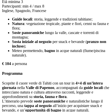
Età minima 3
Partecipanti: min 4 / max 8
Inglese, Spagnolo, Francese
Guide locali
: storia, leggende e tradizioni tahitiane;
Natura
: vegetazione tropicale, piante e fiori, cenni su fauna e
flora;
Soste panoramiche
lungo la valle, cascate e torrenti di
montagna;
Sosta iniziale al negozio
per snack e bevande (
pranzo non
incluso
);
Meteo permettendo,
bagno
in acque naturali (fiume/piscina
naturale).
€ 104
a persona
Programma
Scoprite il cuore verde di Tahiti con un tour in
4×4 di un’intera
giornata
nella
Valle di Papenoo
, accompagnati da
guide locali
che
intrecciano natura e cultura attraverso racconti, leggende e
approfondimenti su
storia, fauna e flora
.
L’itinerario prevede
soste panoramiche
e naturalistiche lungo il
percorso, una
tappa al negozio
all’inizio per acquistare snack e
bevande, e un’
opportunità di bagno
in acque naturali.