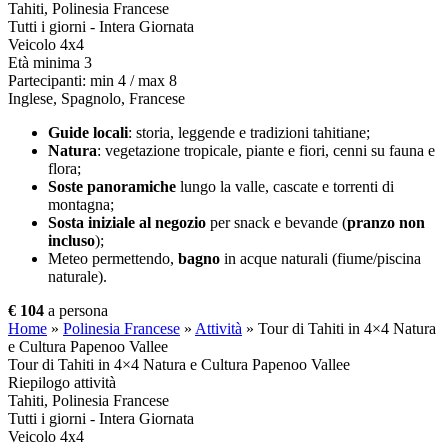
Tahiti, Polinesia Francese
Tutti i giorni - Intera Giornata
Veicolo 4x4
Età minima 3
Partecipanti: min 4 / max 8
Inglese, Spagnolo, Francese
Guide locali
: storia, leggende e tradizioni tahitiane;
Natura
: vegetazione tropicale, piante e fiori, cenni su fauna e
flora;
Soste panoramiche
lungo la valle, cascate e torrenti di
montagna;
Sosta iniziale al negozio
per snack e bevande (
pranzo non
incluso
);
Meteo permettendo,
bagno
in acque naturali (fiume/piscina
naturale).
€ 104
a persona
Home
»
Polinesia Francese
»
Attività
»
Tour di Tahiti in 4×4 Natura
e Cultura Papenoo Vallee
Tour di Tahiti in 4×4 Natura e Cultura Papenoo Vallee
Riepilogo attività
Tahiti, Polinesia Francese
Tutti i giorni - Intera Giornata
Veicolo 4x4