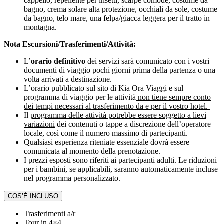
cappello, repellente per insetti, scarpe comode, costume da
bagno, crema solare alta protezione, occhiali da sole, costume
da bagno, telo mare, una felpa/giacca leggera per il tratto in
montagna.
Nota Escursioni/Trasferimenti/Attività:
L’
orario definitivo
dei servizi sarà comunicato con i vostri
documenti di viaggio pochi giorni prima della partenza o una
volta arrivati a destinazione.
L’orario pubblicato sul sito di Kia Ora Viaggi e sul
programma di viaggio per le attività
non tiene sempre conto
dei tempi necessari al trasferimento da e per il vostro hotel.
Il
programma delle attività potrebbe essere soggetto a lievi
variazioni
dei contenuti o tappe a discrezione dell’operatore
locale, così come il numero massimo di partecipanti.
Qualsiasi esperienza riteniate essenziale dovrà essere
comunicata al momento della prenotazione.
I prezzi esposti sono riferiti ai partecipanti adulti. Le riduzioni
per i bambini, se applicabili, saranno automaticamente incluse
nel programma personalizzato.
COS’È INCLUSO
Trasferimenti a/r
Tour in 4×4