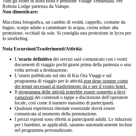
Tutti gli Hotel di Bora Bora e pensione Village Temanuata. Per
Rohotu Lodge partenza da Vaitape.
Non dimenticare:
Macchina fotografica, un cambio di vestiti, cappello, costume da
bagno, scarpe adatte a camminare in acqua, crema solare alta
protezione, occhiali da sole. Si consiglia una protezione in lycra per
lo snorkeling.
Nota Escursioni/Trasferimenti/Attività:
L’
orario definitivo
dei servizi sarà comunicato con i vostri
documenti di viaggio pochi giorni prima della partenza o una
volta arrivati a destinazione.
L’orario pubblicato sul sito di Kia Ora Viaggi e sul
programma di viaggio per le attività
non tiene sempre conto
dei tempi necessari al trasferimento da e per il vostro hotel.
Il
programma delle attività potrebbe essere soggetto a lievi
variazioni
dei contenuti o tappe a discrezione dell’operatore
locale, così come il numero massimo di partecipanti.
Qualsiasi esperienza riteniate essenziale dovrà essere
comunicata al momento della prenotazione.
I prezzi esposti sono riferiti ai partecipanti adulti. Le riduzioni
per i bambini, se applicabili, saranno automaticamente incluse
nel programma personalizzato.