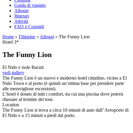
Guida di viaggio
Alloggi
Itinerari
Attività
FAQ e Consigli
Home
»
Filippine
»
Alloggi
»
The Funny Lion
Hotel 3*
The Funny Lion
El Nido e isole Bacuit
vedi gallery
The Funny Lion è un nuovo e moderno hotel cittadino, vicino a El
Nido Town e al porto (è quindi un’ottima base per prendere parte
alle meravigliose escursioni).
L’hotel è dotato di tutti i comfort, tra cui una piscina dove potersi
rilassare al termine dei tour.
Location
The Funny Lion si trova a circa 10 minuti di auto dall’ Aeroporto di
El Nido e a 15 minuti a piedi dal porto.