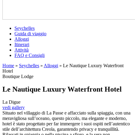
Seychelles
Guida di viaggio
Alloggi
Itinerari
Attività
FAQ e Consigli
Home
»
Seychelles
»
Alloggi
»
Le Nautique Luxury Waterfront
Hotel
Boutique Lodge
Le Nautique Luxury Waterfront Hotel
La Digue
vedi gallery
Situato nel villaggio di La Passe e affacciato sulla spiaggia, con una
meravigliosa sull’oceano, questo piccolo, ma elegante e moderno,
hotel è stato progettato per far immergere i suoi ospiti nell’autentico
stile dell’architettura Creola, garantendo privacy e tranquillità.
Rilassati in spiaggia o nella piscina a sfioro, e la sera non