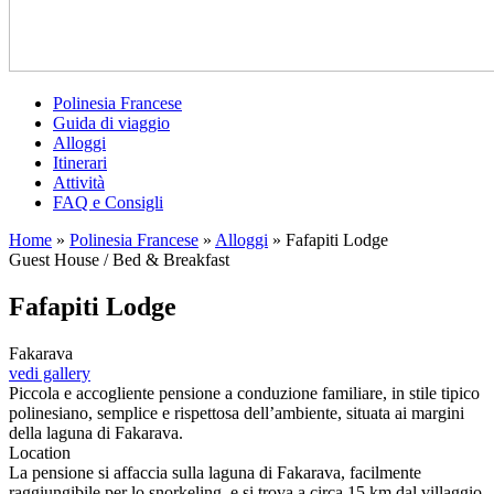
Polinesia Francese
Guida di viaggio
Alloggi
Itinerari
Attività
FAQ e Consigli
Home
»
Polinesia Francese
»
Alloggi
»
Fafapiti Lodge
Guest House / Bed & Breakfast
Fafapiti Lodge
Fakarava
vedi gallery
Piccola e accogliente pensione a conduzione familiare, in stile tipico
polinesiano, semplice e rispettosa dell’ambiente, situata ai margini
della laguna di Fakarava.
Location
La pensione si affaccia sulla laguna di Fakarava, facilmente
raggiungibile per lo snorkeling, e si trova a circa 15 km dal villaggio